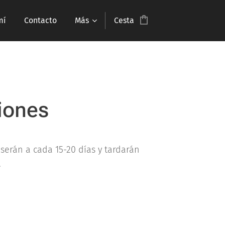
mí
Contacto
Más
Cesta
siones
 serán a cada 15-20 días y tardarán
.